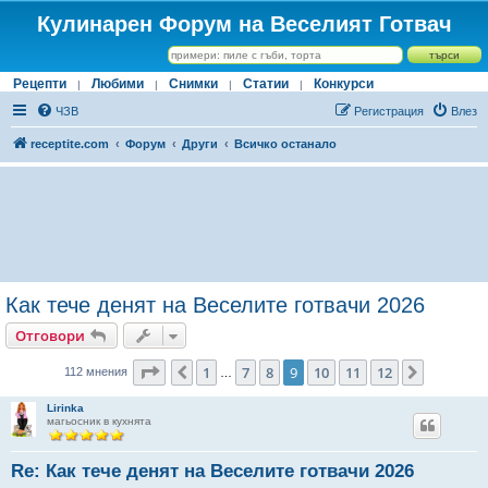
Кулинарен Форум на Веселият Готвач
Рецепти
Любими
Снимки
Статии
Конкурси
|
|
|
|
ЧЗВ
Регистрация
Влез
receptite.com
Форум
Други
Всичко останало
Как тече денят на Веселите готвачи 2026
Отговори
Страница
9
от
12
1
7
8
9
10
11
12
Предишна
Следва
112 мнения
…
Lirinka
магьосник в кухнята
Re: Как тече денят на Веселите готвачи 2026