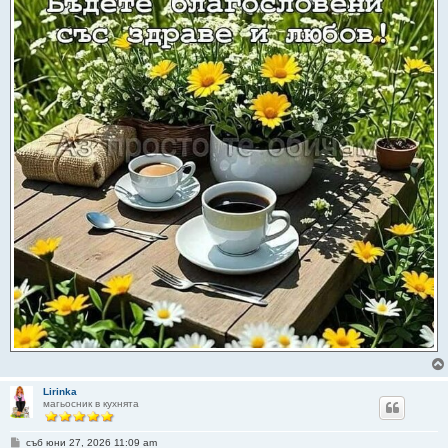
Lirinka
магьосник в кухнята
М
съб юни 27, 2026 11:09 am