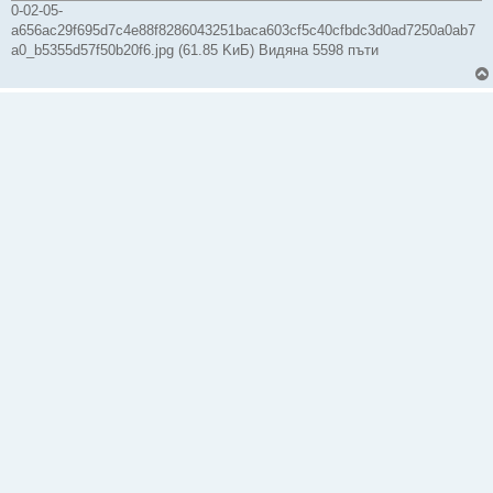
0-02-05-
a656ac29f695d7c4e88f8286043251baca603cf5c40cfbdc3d0ad7250a0ab7
a0_b5355d57f50b20f6.jpg (61.85 KиБ) Видяна 5598 пъти