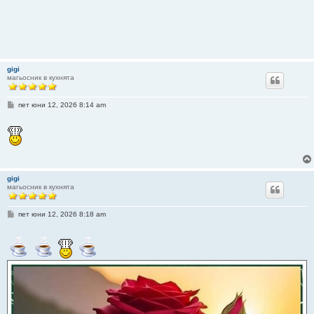
gigi
магьосник в кухнята
М
пет юни 12, 2026 8:14 am
н
е
н
и
е
gigi
магьосник в кухнята
М
пет юни 12, 2026 8:18 am
н
е
н
и
е