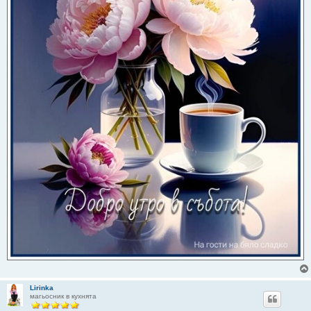
Lirinka
магьосник в кухнята