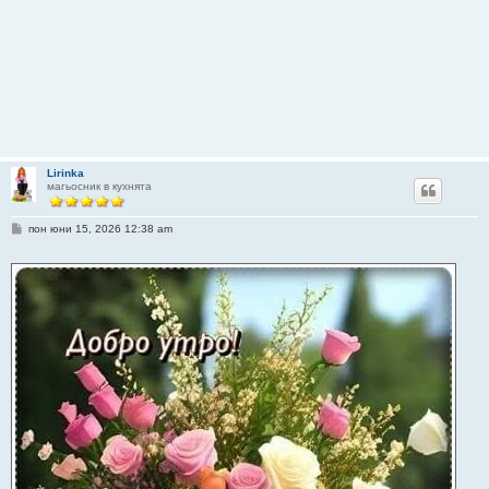
Lirinka
магьосник в кухнята
М
пон юни 15, 2026 12:38 am
н
е
н
и
е