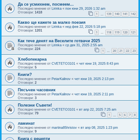
Да се усмихнем, посмеем...
Последно мнение от
Lirinka
«
пон юни 29, 2026 1:32 am
Отговори:
1418
1
139
140
141
142
…
Какво ще кажете за малко поезия
Последно мнение от
Lirinka
«
нед фев 22, 2026 5:18 pm
Отговори:
1201
1
118
119
120
121
…
Как тече денят на Веселите готвачи 2025
Последно мнение от
Lirinka
«
ср дек 31, 2025 2:55 am
Отговори:
224
1
20
21
22
23
…
Хлебопекарна
Последно мнение от
CVETETO3101
«
чет юни 19, 2025 8:43 pm
Отговори:
5
Книги?
Последно мнение от
PetarKalinov
«
чет юни 19, 2025 2:13 pm
Отговори:
2
Пясъчен часовник
Последно мнение от
PetarKalinov
«
чет юни 19, 2025 2:11 pm
Отговори:
3
Полезни Съвети!
Последно мнение от
CVETETO3101
«
вт апр 22, 2025 7:25 am
Отговори:
79
1
5
6
7
8
…
ламинат
Последно мнение от
martina85hristov
«
вт апр 08, 2025 1:23 pm
Отговори:
9
Книга с рецепти