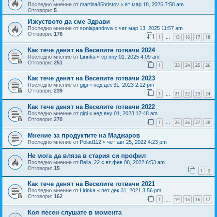
Последно мнение от
martina85hristov
«
вт мар 18, 2025 7:58 am
Отговори:
5
Изкуството да сме Здрави
Последно мнение от
soniapandova
«
чет мар 13, 2025 11:57 am
Отговори:
176
1
15
16
17
18
…
Как тече денят на Веселите готвачи 2024
Последно мнение от
Lirinka
«
ср яну 01, 2025 4:09 am
Отговори:
251
1
23
24
25
26
…
Как тече денят на Веселите готвачи 2023
Последно мнение от
gigi
«
нед дек 31, 2023 2:12 pm
Отговори:
239
1
21
22
23
24
…
Как тече денят на Веселите готвачи 2022
Последно мнение от
gigi
«
нед яну 01, 2023 12:48 am
Отговори:
270
1
25
26
27
28
…
Мнение за продуктите на Маджаров
Последно мнение от
Polad112
«
чет авг 25, 2022 4:23 pm
Не мога да вляза в стария си профил
Последно мнение от
Bella_22
«
вт фев 08, 2022 6:53 am
Отговори:
15
1
2
Как тече денят на Веселите готвачи 2021
Последно мнение от
Lirinka
«
пет дек 31, 2021 3:56 pm
Отговори:
162
1
14
15
16
17
…
Коя песен слушате в момента