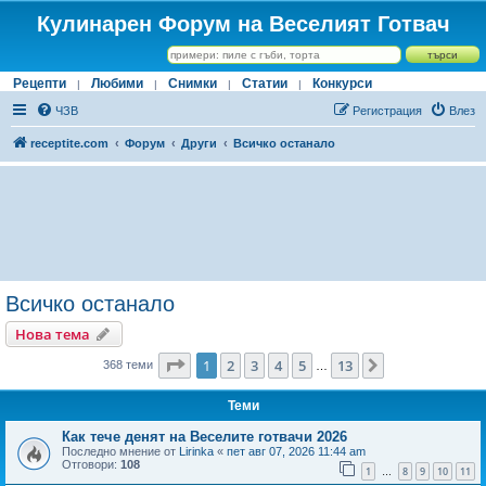
Кулинарен Форум на Веселият Готвач
Рецепти
Любими
Снимки
Статии
Конкурси
|
|
|
|
ЧЗВ
Регистрация
Влез
receptite.com
Форум
Други
Всичко останало
Всичко останало
Нова тема
Страница
1
от
13
1
2
3
4
5
13
Следваща
368 теми
…
Теми
Как тече денят на Веселите готвачи 2026
Последно мнение от
Lirinka
«
пет авг 07, 2026 11:44 am
Отговори:
108
1
8
9
10
11
…