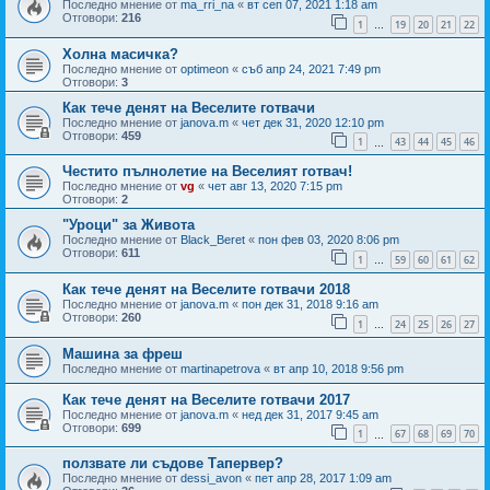
Последно мнение от
ma_rri_na
«
вт сеп 07, 2021 1:18 am
Отговори:
216
1
19
20
21
22
…
Холна масичка?
Последно мнение от
optimeon
«
съб апр 24, 2021 7:49 pm
Отговори:
3
Как тече денят на Веселите готвачи
Последно мнение от
janova.m
«
чет дек 31, 2020 12:10 pm
Отговори:
459
1
43
44
45
46
…
Честито пълнолетие на Веселият готвач!
Последно мнение от
vg
«
чет авг 13, 2020 7:15 pm
Отговори:
2
"Уроци" за Живота
Последно мнение от
Black_Beret
«
пон фев 03, 2020 8:06 pm
Отговори:
611
1
59
60
61
62
…
Как тече денят на Веселите готвачи 2018
Последно мнение от
janova.m
«
пон дек 31, 2018 9:16 am
Отговори:
260
1
24
25
26
27
…
Машина за фреш
Последно мнение от
martinapetrova
«
вт апр 10, 2018 9:56 pm
Как тече денят на Веселите готвачи 2017
Последно мнение от
janova.m
«
нед дек 31, 2017 9:45 am
Отговори:
699
1
67
68
69
70
…
ползвате ли съдове Тапервер?
Последно мнение от
dessi_avon
«
пет апр 28, 2017 1:09 am