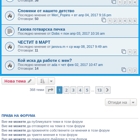
Отговори:
36
1
2
3
4
Спомени от нашето детство
Последно мнение от
Meri_Popins
«
вт апр 04, 2017 9:16 pm
Отговори:
50
1
2
3
4
5
6
Газова готварска печка
Последно мнение от
Dobs
«
пон апр 03, 2017 10:16 am
ЧЕСТИТ 8 МАРТ
Последно мнение от
janova.m
«
ср мар 08, 2017 9:49 am
Отговори:
11
1
2
Кой иска да работи с мен?
Последно мнение от
ada
«
чет фев 02, 2017 10:47 am
Отговори:
14
1
2
Нова тема
Страница
1
от
13
1
2
3
4
5
13
Следваща
368 теми
…
Отиди на
ПРАВА НА ФОРУМА
Вие
не можете
да публикувате теми в този форум
Вие
не можете
да отговаряте на теми в този форум
Вие
не можете
да променяте собствените си мнения в този форум
Вие
не можете
да триете мнения в този форум
Вие
не можете
да прикачвате файлове в този форум