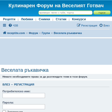
Кулинарен Форум на Веселият Готвач
Рецепти
Любими
Снимки
Статии
Конкурси
|
|
|
|
ЧЗВ
Регистрация
Влез
receptite.com
Форум
Групи
Веселата ръкавичка
Веселата ръкавичка
Нямате необходимите права за да разглеждате теми в този форум.
ВЛЕЗ
•
РЕГИСТРАЦИЯ
Потребителско име:
Парола:
Запомни ме