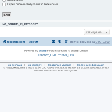
Скрий онлайн статуса ми за тази сесия
NO_FORUMS_IN_CATEGORY
Отиди на
receptite.com
Форум
Всички времена са
UTC+03:00
Powered by
phpBB
® Forum Software © phpBB Limited
PRIVACY_LINK
|
TERMS_LINK
За реклама
|
За контакти
|
Правила и условия
|
Полезна информация
© Информацията в този сайт или части от нея не могат да бъдат използвани без
изричното съгласие на авторите.