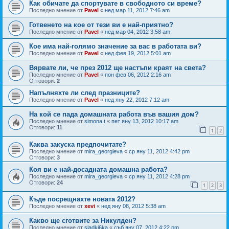
Как обичате да спортувате в свободното си време?
Последно мнение от
Pavel
«
нед мар 11, 2012 7:46 am
Готвенето на кое от тези ви е най-приятно?
Последно мнение от
Pavel
«
нед мар 04, 2012 3:58 am
Кое има най-голямо значение за вас в работата ви?
Последно мнение от
Pavel
«
нед фев 19, 2012 5:01 am
Вярвате ли, че през 2012 ще настъпи краят на света?
Последно мнение от
Pavel
«
пон фев 06, 2012 2:16 am
Отговори:
2
Напълняхте ли след празниците?
Последно мнение от
Pavel
«
нед яну 22, 2012 7:12 am
На кой се пада домашната работа във вашия дом?
Последно мнение от
simona.t
«
пет яну 13, 2012 10:17 am
Отговори:
11
1
2
Каква закуска предпочитате?
Последно мнение от
mira_georgieva
«
ср яну 11, 2012 4:42 pm
Отговори:
3
Коя ви е най-досадната домашна работа?
Последно мнение от
mira_georgieva
«
ср яну 11, 2012 4:28 pm
Отговори:
24
1
2
3
Къде посрещнахте новата 2012?
Последно мнение от
xevi
«
нед яну 08, 2012 5:38 am
Какво ще сготвите за Никулден?
Последно мнение от
sladki6ka
«
съб яну 07, 2012 4:22 pm