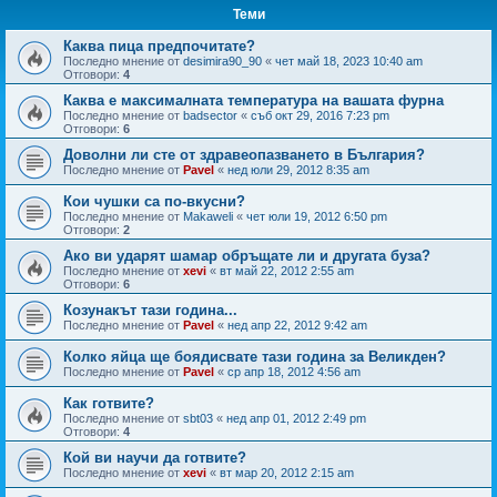
Теми
Каква пица предпочитате?
Последно мнение от
desimira90_90
«
чет май 18, 2023 10:40 am
Отговори:
4
Каква е максималната температура на вашата фурна
Последно мнение от
badsector
«
съб окт 29, 2016 7:23 pm
Отговори:
6
Доволни ли сте от здравеопазването в България?
Последно мнение от
Pavel
«
нед юли 29, 2012 8:35 am
Кои чушки са по-вкусни?
Последно мнение от
Makaweli
«
чет юли 19, 2012 6:50 pm
Отговори:
2
Ако ви ударят шамар обръщате ли и другата буза?
Последно мнение от
xevi
«
вт май 22, 2012 2:55 am
Отговори:
6
Козунакът тази година...
Последно мнение от
Pavel
«
нед апр 22, 2012 9:42 am
Колко яйца ще боядисвате тази година за Великден?
Последно мнение от
Pavel
«
ср апр 18, 2012 4:56 am
Как готвите?
Последно мнение от
sbt03
«
нед апр 01, 2012 2:49 pm
Отговори:
4
Кой ви научи да готвите?
Последно мнение от
xevi
«
вт мар 20, 2012 2:15 am