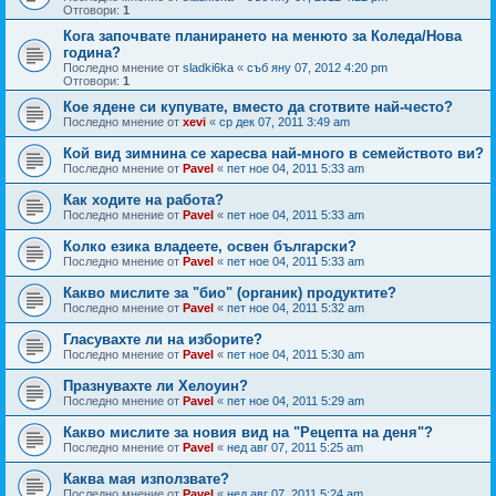
Отговори:
1
Кога започвате планирането на менюто за Коледа/Нова
година?
Последно мнение от
sladki6ka
«
съб яну 07, 2012 4:20 pm
Отговори:
1
Кое ядене си купувате, вместо да сготвите най-често?
Последно мнение от
xevi
«
ср дек 07, 2011 3:49 am
Кой вид зимнина се харесва най-много в семейството ви?
Последно мнение от
Pavel
«
пет ное 04, 2011 5:33 am
Как ходите на работа?
Последно мнение от
Pavel
«
пет ное 04, 2011 5:33 am
Колко езика владеете, освен български?
Последно мнение от
Pavel
«
пет ное 04, 2011 5:33 am
Какво мислите за "био" (органик) продуктите?
Последно мнение от
Pavel
«
пет ное 04, 2011 5:32 am
Гласувахте ли на изборите?
Последно мнение от
Pavel
«
пет ное 04, 2011 5:30 am
Празнувахте ли Хелоуин?
Последно мнение от
Pavel
«
пет ное 04, 2011 5:29 am
Какво мислите за новия вид на "Рецепта на деня"?
Последно мнение от
Pavel
«
нед авг 07, 2011 5:25 am
Каква мая използвате?
Последно мнение от
Pavel
«
нед авг 07, 2011 5:24 am