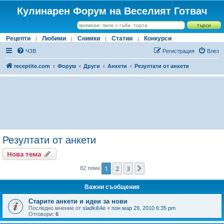
Кулинарен Форум на Веселият Готвач
Рецепти
Любими
Снимки
Статии
Конкурси
|
|
|
|
ЧЗВ
Регистрация
Влез
receptite.com
Форум
Други
Анкети
Резултати от анкети
Резултати от анкети
Нова тема
1
2
3
Следваща
82 теми
Важни съобщения
Старите анкети и идеи за нови
Последно мнение от
sladki64e
«
пон мар 29, 2010 6:35 pm
Отговори:
6