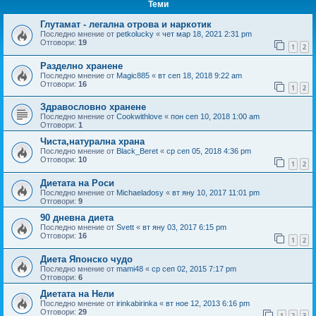
Теми
Глутамат - легална отрова и наркотик
Последно мнение от
petkolucky
«
чет мар 18, 2021 2:31 pm
Отговори:
19
1
2
Разделно хранене
Последно мнение от
Magic885
«
вт сеп 18, 2018 9:22 am
Отговори:
16
1
2
Здравословно хранене
Последно мнение от
Cookwithlove
«
пон сеп 10, 2018 1:00 am
Отговори:
1
Чиста,натурална храна
Последно мнение от
Black_Beret
«
ср сеп 05, 2018 4:36 pm
Отговори:
10
1
2
Диетата на Роси
Последно мнение от
Michaeladosy
«
вт яну 10, 2017 11:01 pm
Отговори:
9
90 дневна диета
Последно мнение от
Svett
«
вт яну 03, 2017 6:15 pm
Отговори:
16
1
2
Диета Японско чудо
Последно мнение от
mami48
«
ср сеп 02, 2015 7:17 pm
Отговори:
6
Диетата на Нели
Последно мнение от
irinkabirinka
«
вт ное 12, 2013 6:16 pm
Отговори:
29
1
2
3