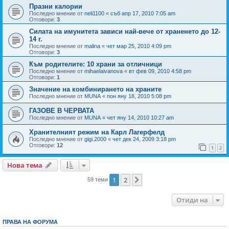
Празни калории
Последно мнение от
neli1100
«
съб апр 17, 2010 7:05 am
Отговори:
3
Силата на имунитета зависи най-вече от храненето до 12-
14 г.
Последно мнение от
malina
«
чет мар 25, 2010 4:09 pm
Отговори:
3
Към родителите: 10 храни за отличници
Последно мнение от
mihaelaivanova
«
вт фев 09, 2010 4:58 pm
Отговори:
1
Значение на комбинирането на храните
Последно мнение от
MUNA
«
пон яну 18, 2010 5:08 pm
ГАЗОВЕ В ЧЕРВАТА
Последно мнение от
MUNA
«
чет яну 14, 2010 10:27 am
Хранителният режим на Карл Лагерфелд
Последно мнение от
gigi.2000
«
чет дек 24, 2009 3:18 pm
Отговори:
12
1
2
Нова тема
1
2
Следваща
59 теми
Отиди на
ПРАВА НА ФОРУМА