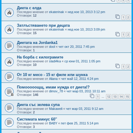
Диета с елда
Последно мнение от
ekaterinak
«
нед ное 10, 2013 3:12 pm
Отговори:
12
1
2
Затлъстяването при децата
Последно мнение от
ekaterinak
«
нед ное 10, 2013 3:09 pm
Отговори:
15
1
2
Диетата на Jordanka1
Последно мнение от
dool
«
чет окт 20, 2011 7:45 pm
Отговори:
1
На борба с килограмите
Последно мнение от
sladi4ka
«
ср юни 01, 2011 1:05 pm
Отговори:
10
1
2
От 10 кг месо - 15 кг филе или шунка
Последно мнение от
Aliana
«
чет май 12, 2011 4:24 pm
Помооооощщ, имам нужда от диета!?
Последно мнение от
dimov_78
«
чет мар 03, 2011 10:11 am
Отговори:
146
1
12
13
14
15
…
Диета със зелева супа
Последно мнение от
Makaweli
«
чет мар 03, 2011 9:12 am
Отговори:
2
Системата минус 60''
Последно мнение от
BABY
«
пет фев 25, 2011 5:14 pm
Отговори:
3