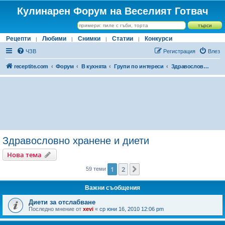
Кулинарен Форум на Веселият Готвач
Рецепти
Любими
Снимки
Статии
Конкурси
|
|
|
|
ЧЗВ
Регистрация
Влез
receptite.com
Форум
В кухнята
Групи по интереси
Здравословно хранене и диети
Здравословно хранене и диети
Нова тема
1
2
Следваща
59 теми
Важни съобщения
Диети за отслабване
Последно мнение от
xevi
«
ср юни 16, 2010 12:06 pm