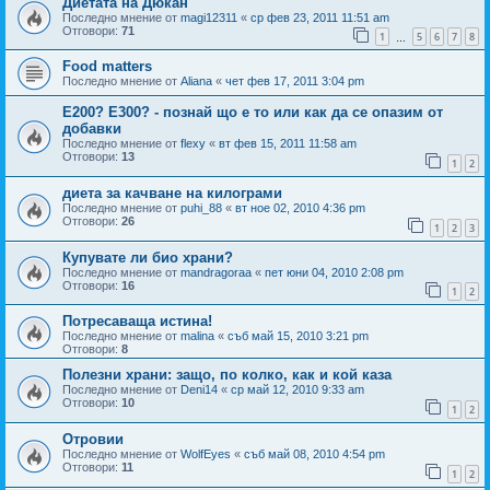
Диетата на Дюкан
Последно мнение от
magi12311
«
ср фев 23, 2011 11:51 am
Отговори:
71
1
5
6
7
8
…
Food matters
Последно мнение от
Aliana
«
чет фев 17, 2011 3:04 pm
Е200? Е300? - познай що е то или как да се опазим от
добавки
Последно мнение от
flexy
«
вт фев 15, 2011 11:58 am
Отговори:
13
1
2
диета за качване на килограми
Последно мнение от
puhi_88
«
вт ное 02, 2010 4:36 pm
Отговори:
26
1
2
3
Купувате ли био храни?
Последно мнение от
mandragoraa
«
пет юни 04, 2010 2:08 pm
Отговори:
16
1
2
Потресаваща истина!
Последно мнение от
malina
«
съб май 15, 2010 3:21 pm
Отговори:
8
Полезни храни: защо, по колко, как и кой каза
Последно мнение от
Deni14
«
ср май 12, 2010 9:33 am
Отговори:
10
1
2
Отровии
Последно мнение от
WolfEyes
«
съб май 08, 2010 4:54 pm
Отговори:
11
1
2