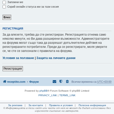
Запомни ме
Скрий онлайн статуса ми за тази сесия
РЕГИСТРАЦИЯ
За да влезете, трябва да сте регистриран. Регистрацията отнема само
няколко минути, но Ви дава разширени възможности. Администраторите
на форума могат също така да разрешат допълнителни дейтвия на
регистрираните потребители. Преди да се регистрирате, моля уверете
се, че сте се запознали с правилата на форума.
Условия за ползване
|
Защита на личните данни
Регистрация
receptite.com
Форум
Всички времена са
UTC+03:00
Powered by
phpBB
® Forum Software © phpBB Limited
PRIVACY_LINK
|
TERMS_LINK
За реклама
|
За контакти
|
Правила и условия
|
Полезна информация
© Информацията в този сайт или части от нея не могат да бъдат използвани без
изричното съгласие на авторите.